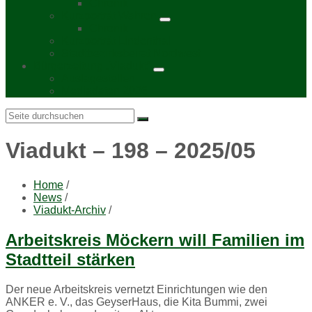
Chronik
Kurzporträt Wahren
Chronik
Kurzporträt Lindenthal
Stadtbezirksbeirat Nordwest
Bürgerzeitung „Viadukt“
Auslagestellen
Mediadaten 2026
Search:
Viadukt – 198 – 2025/05
Home
/
News
/
Viadukt-Archiv
/
Anja
Arbeitskreis Möckern will Familien im
Richter,
Stadtteil stärken
Leiterin
der
ITZ
Der neue Arbeitskreis vernetzt Einrichtungen wie den
Di-
ANKER e. V., das GeyserHaus, die Kita Bummi, zwei
derotstraße,