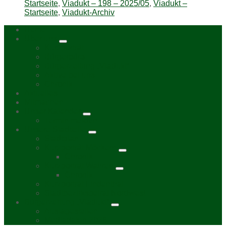
Startseite
,
Viadukt – 198 – 2025/05
,
Viadukt –
Startseite
,
Viadukt-Archiv
Home
Über uns
Kurzporträt
Bürgerbüro
Bürgerzeitung „Viadukt“
Aktive bei uns
Chronik
Aktuelles
Mitmachen
Unser Kalender
Termin melden
Unsere Stadtteile
Stadtplan
Kurzporträt Möckern
Chronik
Kurzporträt Wahren
Chronik
Kurzporträt Lindenthal
Stadtbezirksbeirat Nordwest
Bürgerzeitung „Viadukt“
Auslagestellen
Mediadaten 2026