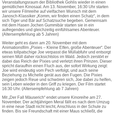
Veranstaltungsraum der Bibliothek Gohlis wieder in einen
gemütlichen Kinosaal. Am 13. November, 16:30 Uhr starten
wir unsere Filmreihe auf vielfachen Wunsch mit dem
Janosch-Klassiker „Komm, wir finden einen Schatz“, in dem
sich Tiger und Bär auf Schatzsuche begeben. Gemeinsam
mit dem Hasen Jochen Gummibär starten sie in ein
aufregendes und gleichzeitig einfühlsames Abenteuer.
(Altersempfehlung ab 5 Jahren)
Weiter geht es dann am 20. November mit dem
Animationsfilm „Pixies – Kleine Elfen, große Abenteuer“. Der
etwas tollpatschige Joe verpasst die Müllabfuhr und entsorgt
seinen Müll daher rücksichtslos im Wald. Jedoch zerstört er
dabei das Reich der Pixies und verletzt ihren Prinzen. Dieser
spricht daraufhin einen Fluch aus, der sofort Wirkung zeigt:
Joe wird eindeutig vom Pech verfolgt, und auch seine
Beziehung zu Michelle gerät aus den Fugen. Die Pixies
zeigen jedoch Reue und schwören sich, Joe dabei zu helfen,
sein Leben wieder in den Griff zu kriegen. Der Film startet
16:30 Uhr. (Altersempfehlung ab 7 Jahren)
Mit „Der Fall Mäuserich“ endet unsere Kinoreihe am 27.
November. Der achtjährigen Meral fällt es nach dem Umzug
in eine neue Stadt nicht leicht, Anschluss in der Schule zu
finden. Bis sie Freundschaft mit einer Maus schließt, die