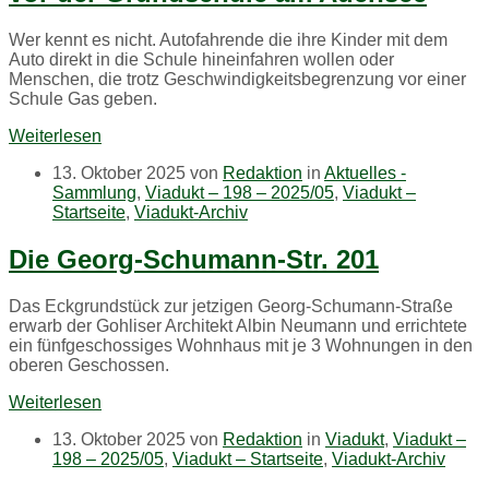
Wer kennt es nicht. Autofahrende die ihre Kinder mit dem
Auto direkt in die Schule hineinfahren wollen oder
Menschen, die trotz Geschwindigkeitsbegrenzung vor einer
Schule Gas geben.
Weiterlesen
13. Oktober 2025
von
Redaktion
in
Aktuelles -
Sammlung
,
Viadukt – 198 – 2025/05
,
Viadukt –
Startseite
,
Viadukt-Archiv
Der
Die Georg-Schumann-Str. 201
neugestaltete
Eckladen
Das Eckgrundstück zur jetzigen Georg-Schumann-Straße
der
erwarb der Gohliser Architekt Albin Neumann und errichtete
Georg-
ein fünfgeschossiges Wohnhaus mit je 3 Wohnungen in den
Schumann-
oberen Geschossen.
Str.
201.
Weiterlesen
Foto:
Karl-
13. Oktober 2025
von
Redaktion
in
Viadukt
,
Viadukt –
Heinz
198 – 2025/05
,
Viadukt – Startseite
,
Viadukt-Archiv
Kohlwagen
2020.