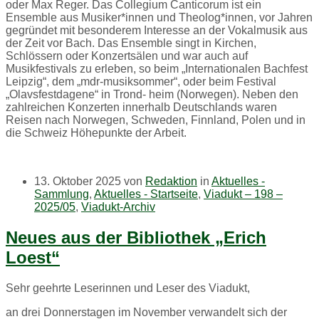
oder Max Reger. Das Collegium Canticorum ist ein
Ensemble aus Musiker*innen und Theolog*innen, vor Jahren
gegründet mit besonderem Interesse an der Vokalmusik aus
der Zeit vor Bach. Das Ensemble singt in Kirchen,
Schlössern oder Konzertsälen und war auch auf
Musikfestivals zu erleben, so beim „Internationalen Bachfest
Leipzig“, dem „mdr-musiksommer“, oder beim Festival
„Olavsfestdagene“ in Trond- heim (Norwegen). Neben den
zahlreichen Konzerten innerhalb Deutschlands waren
Reisen nach Norwegen, Schweden, Finnland, Polen und in
die Schweiz Höhepunkte der Arbeit.
13. Oktober 2025
von
Redaktion
in
Aktuelles -
Sammlung
,
Aktuelles - Startseite
,
Viadukt – 198 –
2025/05
,
Viadukt-Archiv
Neues aus der Bibliothek „Erich
Loest“
Sehr geehrte Leserinnen und Leser des Viadukt,
an drei Donnerstagen im November verwandelt sich der