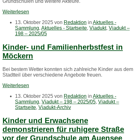
Grundschulen und weitere Akteure.
Oliver
Blumenthal
Weiterlesen
vom
Familienzentrum
13. Oktober 2025
von
Redaktion
in
Aktuelles -
GeyserHaus
Sammlung
,
Aktuelles - Startseite
,
Viadukt
,
Viadukt –
und
198 – 2025/05
Claudia
Töpfer
Kinder- und Familienherbstfest in
Möckern
Bei bestem Wetter konnten sich zahlreiche Kinder aus dem
Stadtteil über verschiedene Angebote freuen.
Weiterlesen
13. Oktober 2025
von
Redaktion
in
Aktuelles -
Sammlung
,
Viadukt – 198 – 2025/05
,
Viadukt –
Startseite
,
Viadukt-Archiv
Kinder und Erwachsene
demonstrieren für ruhigere Straße
vor der Grundschule am Auensee