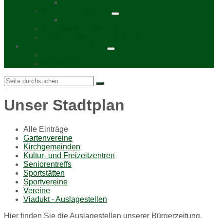
Chronik
Kurzporträt Wahren
Chronik
Kurzporträt Lindenthal
Stadtbezirksbeirat Nordwest
Bürgerzeitung „Viadukt“
Auslagestellen
Mediadaten 2026
Search:
Unser Stadtplan
Alle Einträge
Gartenvereine
Kirchgemeinden
Kultur- und Freizeitzentren
Seniorentreffs
Sportstätten
Sportvereine
Vereine
Viadukt - Auslagestellen
Hier finden Sie die Auslagestellen unserer Bürgerzeitung.