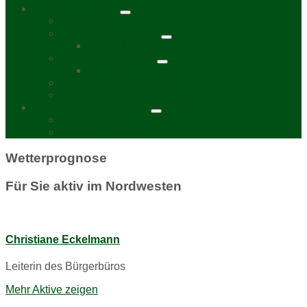
Unsere Stadtteile
Stadtplan
Kurzporträt Möckern
Chronik
Kurzporträt Wahren
Chronik
Kurzporträt Lindenthal
Stadtbezirksbeirat Nordwest
Bürgerzeitung „Viadukt“
Auslagestellen
Mediadaten 2026
Wetterprognose
Für Sie aktiv im Nordwesten
Christiane Eckelmann
Leiterin des Bürgerbüros
Mehr Aktive zeigen