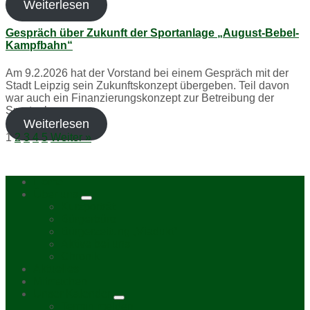
Weiterlesen
Gespräch über Zukunft der Sportanlage „August-Bebel-
Kampfbahn“
Am 9.2.2026 hat der Vorstand bei einem Gespräch mit der
Stadt Leipzig sein Zukunftskonzept übergeben. Teil davon
war auch ein Finanzierungskonzept zur Betreibung der
Sportanlage…
Weiterlesen
1
2
3
4
5
Weiter »
Home
Über uns
Kurzporträt
Bürgerbüro
Bürgerzeitung „Viadukt“
Aktive bei uns
Chronik
Aktuelles
Mitmachen
Unser Kalender
Termin melden