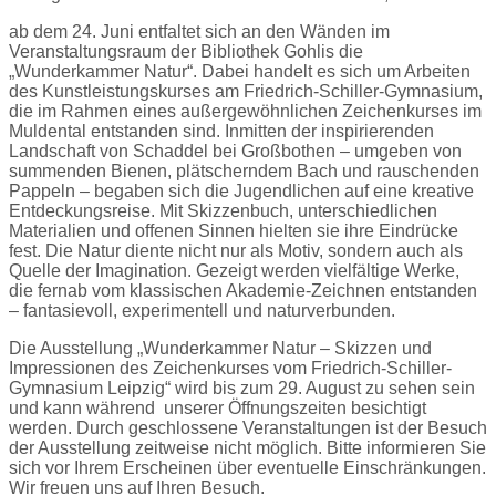
ab dem 24. Juni entfaltet sich an den Wänden im
Veranstaltungsraum der Bibliothek Gohlis die
„Wunderkammer Natur“. Dabei handelt es sich um Arbeiten
des Kunstleistungskurses am Friedrich-Schiller-Gymnasium,
die im Rahmen eines außergewöhnlichen Zeichenkurses im
Muldental entstanden sind. Inmitten der inspirierenden
Landschaft von Schaddel bei Großbothen – umgeben von
summenden Bienen, plätscherndem Bach und rauschenden
Pappeln – begaben sich die Jugendlichen auf eine kreative
Entdeckungsreise. Mit Skizzenbuch, unterschiedlichen
Materialien und offenen Sinnen hielten sie ihre Eindrücke
fest. Die Natur diente nicht nur als Motiv, sondern auch als
Quelle der Imagination. Gezeigt werden vielfältige Werke,
die fernab vom klassischen Akademie-Zeichnen entstanden
– fantasievoll, experimentell und naturverbunden.
Die Ausstellung „Wunderkammer Natur – Skizzen und
Impressionen des Zeichenkurses vom Friedrich-Schiller-
Gymnasium Leipzig“ wird bis zum 29. August zu sehen sein
und kann während unserer Öffnungszeiten besichtigt
werden. Durch geschlossene Veranstaltungen ist der Besuch
der Ausstellung zeitweise nicht möglich. Bitte informieren Sie
sich vor Ihrem Erscheinen über eventuelle Einschränkungen.
Wir freuen uns auf Ihren Besuch.