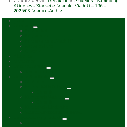
7. Juni 2025
von
Redaktion
in
Aktuelles - Sammlung
,
Aktuelles - Startseite
,
Viadukt
,
Viadukt – 196 –
2025/03
,
Viadukt-Archiv
Home
Über uns
Kurzporträt
Bürgerbüro
Bürgerzeitung „Viadukt“
Aktive bei uns
Chronik
Aktuelles
Mitmachen
Unser Kalender
Termin melden
Unsere Stadtteile
Stadtplan
Kurzporträt Möckern
Chronik
Kurzporträt Wahren
Chronik
Kurzporträt Lindenthal
Stadtbezirksbeirat Nordwest
Bürgerzeitung „Viadukt“
Auslagestellen