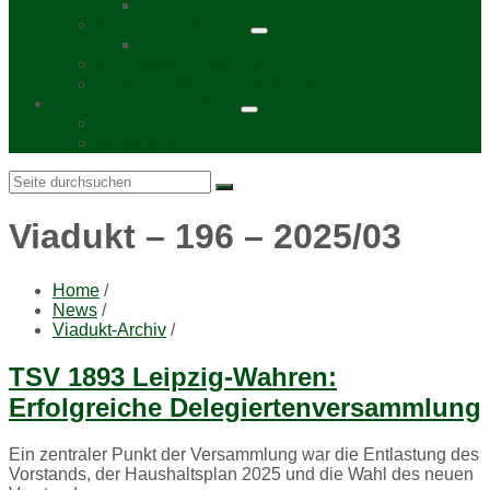
Chronik
Kurzporträt Wahren
Chronik
Kurzporträt Lindenthal
Stadtbezirksbeirat Nordwest
Bürgerzeitung „Viadukt“
Auslagestellen
Mediadaten 2026
Search:
Viadukt – 196 – 2025/03
Home
/
News
/
Viadukt-Archiv
/
TSV 1893 Leipzig-Wahren:
Erfolgreiche Delegiertenversammlung
Ein zentraler Punkt der Versammlung war die Entlastung des
Vorstands, der Haushaltsplan 2025 und die Wahl des neuen