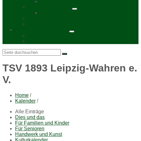
Chronik
Kurzporträt Wahren
Chronik
Kurzporträt Lindenthal
Stadtbezirksbeirat Nordwest
Bürgerzeitung „Viadukt“
Auslagestellen
Mediadaten 2026
Search:
TSV 1893 Leipzig-Wahren e.
V.
Home
/
Kalender
/
Alle Einträge
Dies und das
Für Familien und Kinder
Für Senioren
Handwerk und Kunst
Kulturkalender