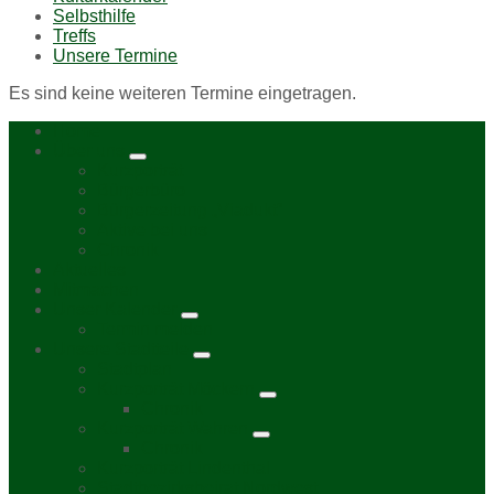
Selbsthilfe
Treffs
Unsere Termine
Es sind keine weiteren Termine eingetragen.
Home
Über uns
Kurzporträt
Bürgerbüro
Bürgerzeitung „Viadukt“
Aktive bei uns
Chronik
Aktuelles
Mitmachen
Unser Kalender
Termin melden
Unsere Stadtteile
Stadtplan
Kurzporträt Möckern
Chronik
Kurzporträt Wahren
Chronik
Kurzporträt Lindenthal
Stadtbezirksbeirat Nordwest