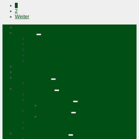
Posts
1
navigation
2
Weiter
Home
Über uns
Kurzporträt
Bürgerbüro
Bürgerzeitung „Viadukt“
Aktive bei uns
Chronik
Aktuelles
Mitmachen
Unser Kalender
Termin melden
Unsere Stadtteile
Stadtplan
Kurzporträt Möckern
Chronik
Kurzporträt Wahren
Chronik
Kurzporträt Lindenthal
Stadtbezirksbeirat Nordwest
Bürgerzeitung „Viadukt“
Auslagestellen