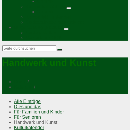
Chronik
Kurzporträt Wahren
Chronik
Kurzporträt Lindenthal
Stadtbezirksbeirat Nordwest
Bürgerzeitung „Viadukt“
Auslagestellen
Mediadaten 2026
Search:
Handwerk und Kunst
Home
/
Kalender
/
Alle Einträge
Dies und das
Für Familien und Kinder
Für Senioren
Handwerk und Kunst
Kulturkalender