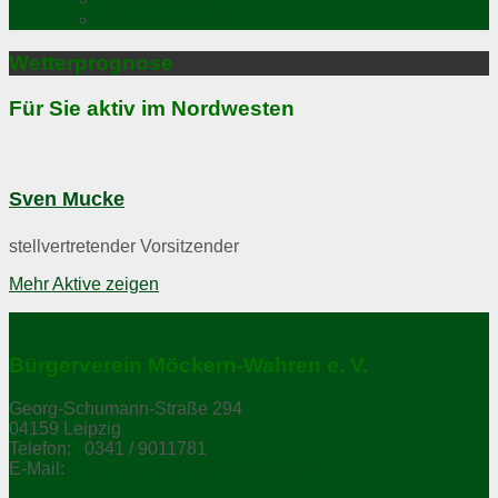
Mediadaten 2026
Wetterprognose
Für Sie aktiv im Nordwesten
Sven Mucke
stellvertretender Vorsitzender
Mehr Aktive zeigen
Bürgerverein Möckern-Wahren e. V.
Georg-Schumann-Straße 294
04159 Leipzig
Telefon: 0341 / 9011781
E-Mail:
bv-moeckern-wahren@gmx.de