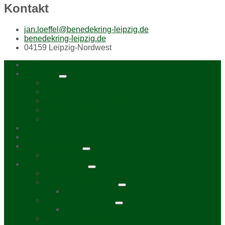
Kontakt
jan.loeffel@benedekring-leipzig.de
benedekring-leipzig.de
04159 Leipzig-Nordwest
Home
Über uns
Kurzporträt
Bürgerbüro
Bürgerzeitung „Viadukt“
Aktive bei uns
Chronik
Aktuelles
Mitmachen
Unser Kalender
Termin melden
Unsere Stadtteile
Stadtplan
Kurzporträt Möckern
Chronik
Kurzporträt Wahren
Chronik
Kurzporträt Lindenthal