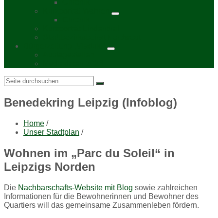
Chronik
Kurzporträt Wahren
Chronik
Kurzporträt Lindenthal
Stadtbezirksbeirat Nordwest
Bürgerzeitung „Viadukt“
Auslagestellen
Mediadaten 2026
Search:
Benedekring Leipzig (Infoblog)
Home
/
Unser Stadtplan
/
Wohnen im „Parc du Soleil“ in
Leipzigs Norden
Die
Nachbarschafts-Website mit Blog
sowie zahlreichen
Informationen für die Bewohnerinnen und Bewohner des
Quartiers will das gemeinsame Zusammenleben fördern.