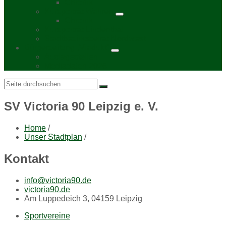
Chronik
Kurzporträt Wahren
Chronik
Kurzporträt Lindenthal
Stadtbezirksbeirat Nordwest
Bürgerzeitung „Viadukt“
Auslagestellen
Mediadaten 2026
Search:
SV Victoria 90 Leipzig e. V.
Home
/
Unser Stadtplan
/
Kontakt
info@victoria90.de
victoria90.de
Am Luppedeich 3, 04159 Leipzig
Sportvereine