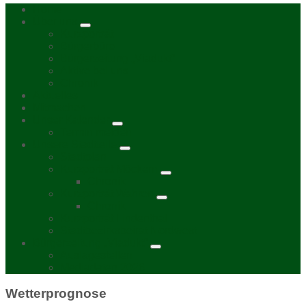
Home
Über uns
Kurzporträt
Bürgerbüro
Bürgerzeitung „Viadukt“
Aktive bei uns
Chronik
Aktuelles
Mitmachen
Unser Kalender
Termin melden
Unsere Stadtteile
Stadtplan
Kurzporträt Möckern
Chronik
Kurzporträt Wahren
Chronik
Kurzporträt Lindenthal
Stadtbezirksbeirat Nordwest
Bürgerzeitung „Viadukt“
Auslagestellen
Mediadaten 2026
Wetterprognose