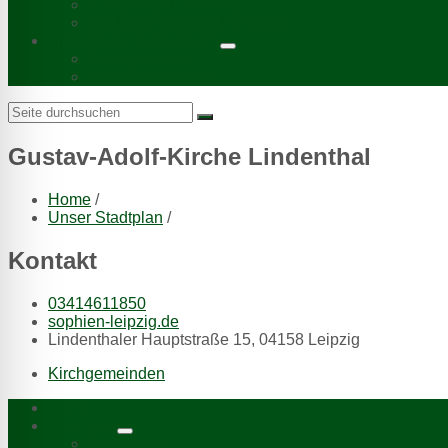
Kurzporträt Lindenthal
Stadtbezirksbeirat Nordwest
Bürgerzeitung „Viadukt“
Auslagestellen
Mediadaten 2026
Search:
Gustav-Adolf-Kirche Lindenthal
Home
/
Unser Stadtplan
/
Kontakt
03414611850
sophien-leipzig.de
Lindenthaler Hauptstraße 15, 04158 Leipzig
Kirchgemeinden
Home
Über uns
Kurzporträt