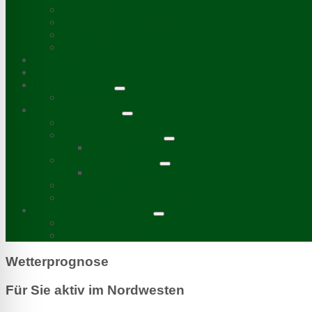
Bürgerbüro
Bürgerzeitung „Viadukt“
Aktive bei uns
Chronik
Aktuelles
Mitmachen
Unser Kalender
Termin melden
Unsere Stadtteile
Stadtplan
Kurzporträt Möckern
Chronik
Kurzporträt Wahren
Chronik
Kurzporträt Lindenthal
Stadtbezirksbeirat Nordwest
Bürgerzeitung „Viadukt“
Auslagestellen
Mediadaten 2026
Wetterprognose
Für Sie aktiv im Nordwesten