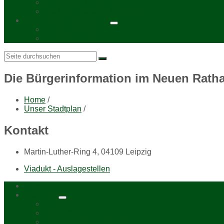
Kurzporträt Lindenthal
Stadtbezirksbeirat Nordwest
Bürgerzeitung „Viadukt“
Auslagestellen
Mediadaten 2026
Search:
Die Bürgerinformation im Neuen Rath
Home
/
Unser Stadtplan
/
Kontakt
Martin-Luther-Ring 4, 04109 Leipzig
Viadukt - Auslagestellen
Home
Über uns
Kurzporträt
Bürgerbüro
Bürgerzeitung „Viadukt“