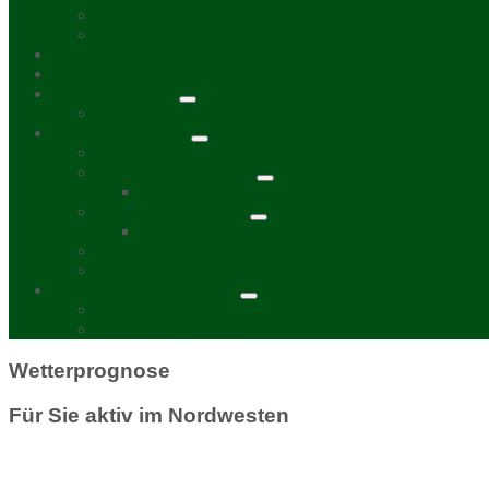
Aktive bei uns
Chronik
Aktuelles
Mitmachen
Unser Kalender
Termin melden
Unsere Stadtteile
Stadtplan
Kurzporträt Möckern
Chronik
Kurzporträt Wahren
Chronik
Kurzporträt Lindenthal
Stadtbezirksbeirat Nordwest
Bürgerzeitung „Viadukt“
Auslagestellen
Mediadaten 2026
Wetterprognose
Für Sie aktiv im Nordwesten