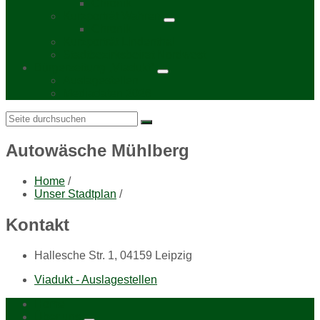
Chronik
Kurzporträt Wahren
Chronik
Kurzporträt Lindenthal
Stadtbezirksbeirat Nordwest
Bürgerzeitung „Viadukt“
Auslagestellen
Mediadaten 2026
Search:
Autowäsche Mühlberg
Home
/
Unser Stadtplan
/
Kontakt
Hallesche Str. 1, 04159 Leipzig
Viadukt - Auslagestellen
Home
Über uns