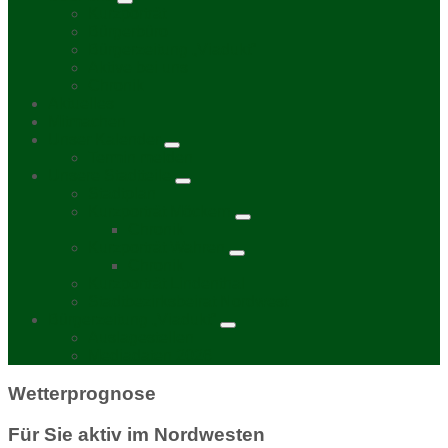
Kurzporträt
Bürgerbüro
Bürgerzeitung „Viadukt“
Aktive bei uns
Chronik
Aktuelles
Mitmachen
Unser Kalender
Termin melden
Unsere Stadtteile
Stadtplan
Kurzporträt Möckern
Chronik
Kurzporträt Wahren
Chronik
Kurzporträt Lindenthal
Stadtbezirksbeirat Nordwest
Bürgerzeitung „Viadukt“
Auslagestellen
Mediadaten 2026
Wetterprognose
Für Sie aktiv im Nordwesten