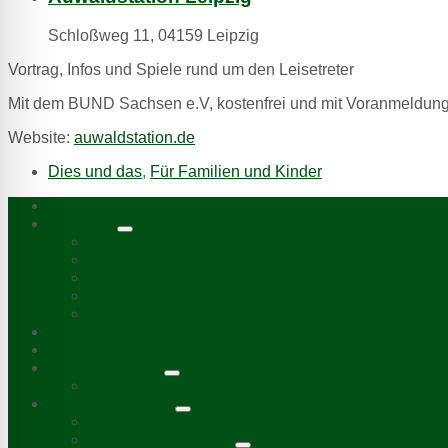
Schloßweg 11, 04159 Leipzig
Vortrag, Infos und Spiele rund um den Leisetreter
Mit dem BUND Sachsen e.V, kostenfrei und mit Voranmeldung 
Website:
auwaldstation.de
Dies und das
,
Für Familien und Kinder
Home
Über uns
Kurzporträt
Bürgerbüro
Bürgerzeitung „Viadukt“
Aktive bei uns
Chronik
Aktuelles
Mitmachen
Unser Kalender
Termin melden
Unsere Stadtteile
Stadtplan
Kurzporträt Möckern