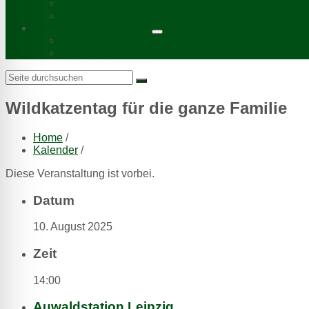
Kurzporträt Lindenthal
Stadtbezirksbeirat Nordwest
Bürgerzeitung „Viadukt“
Auslagestellen
Mediadaten 2026
Search:
Wildkatzentag für die ganze Familie
Home
/
Kalender
/
Diese Veranstaltung ist vorbei.
Datum
10. August 2025
Zeit
14:00
Auwaldstation Leipzig