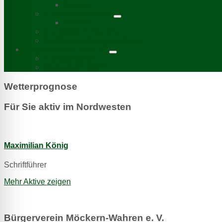
Chronik
Kurzporträt Wahren
Chronik
Kurzporträt Lindenthal
Stadtbezirksbeirat Nordwest
Bürgerzeitung „Viadukt“
Auslagestellen
Mediadaten 2026
Wetterprognose
Für Sie aktiv im Nordwesten
Maximilian König
Schriftführer
Mehr Aktive zeigen
Bürgerverein Möckern-Wahren e. V.