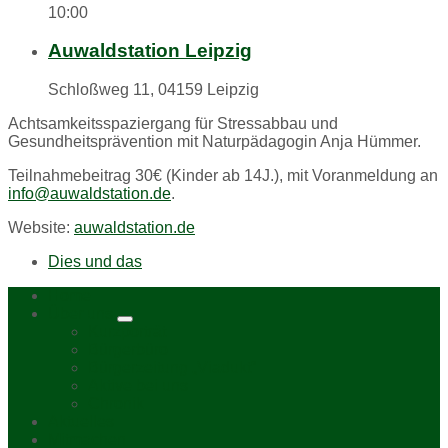
10:00
Auwaldstation Leipzig
Schloßweg 11, 04159 Leipzig
Achtsamkeitsspaziergang für Stressabbau und
Gesundheitsprävention mit Naturpädagogin Anja Hümmer.
Teilnahmebeitrag 30€ (Kinder ab 14J.), mit Voranmeldung an
info@auwaldstation.de
.
Website:
auwaldstation.de
Dies und das
Home
Über uns
Kurzporträt
Bürgerbüro
Bürgerzeitung „Viadukt“
Aktive bei uns
Chronik
Aktuelles
Mitmachen