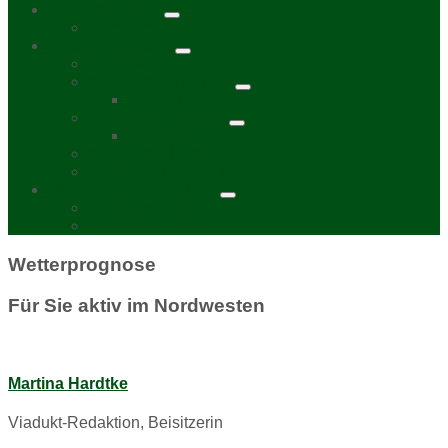
Unser Kalender
Termin melden
Unsere Stadtteile
Stadtplan
Kurzporträt Möckern
Chronik
Kurzporträt Wahren
Chronik
Kurzporträt Lindenthal
Stadtbezirksbeirat Nordwest
Bürgerzeitung „Viadukt“
Auslagestellen
Mediadaten 2026
Wetterprognose
Für Sie aktiv im Nordwesten
Martina Hardtke
Viadukt-Redaktion, Beisitzerin