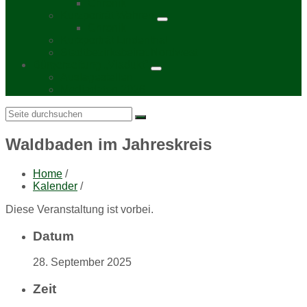
Chronik
Kurzporträt Wahren
Chronik
Kurzporträt Lindenthal
Stadtbezirksbeirat Nordwest
Bürgerzeitung „Viadukt“
Auslagestellen
Mediadaten 2026
Search:
Waldbaden im Jahreskreis
Home
/
Kalender
/
Diese Veranstaltung ist vorbei.
Datum
28. September 2025
Zeit