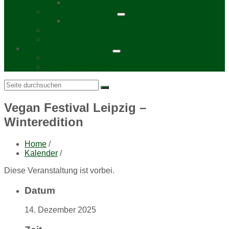
Chronik
Kurzporträt Wahren
Chronik
Kurzporträt Lindenthal
Stadtbezirksbeirat Nordwest
Bürgerzeitung „Viadukt“
Auslagestellen
Mediadaten 2026
Search:
Vegan Festival Leipzig –
Winteredition
Home
/
Kalender
/
Diese Veranstaltung ist vorbei.
Datum
14. Dezember 2025