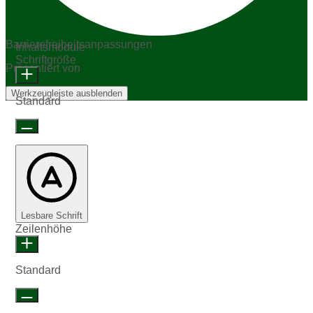
Barrierefreiheitsanpassungen
Inhaltsmodule
Schriftgröße
Präsentiert von
OneTap
Werkzeugleiste ausblenden
Standard
Lesbare Schrift
Zeilenhöhe
Standard