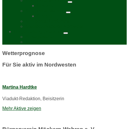
Kurzporträt Möckern
Chronik
Kurzporträt Wahren
Chronik
Kurzporträt Lindenthal
Stadtbezirksbeirat Nordwest
Bürgerzeitung „Viadukt“
Auslagestellen
Mediadaten 2026
Wetterprognose
Für Sie aktiv im Nordwesten
Martina Hardtke
Viadukt-Redaktion, Beisitzerin
Mehr Aktive zeigen