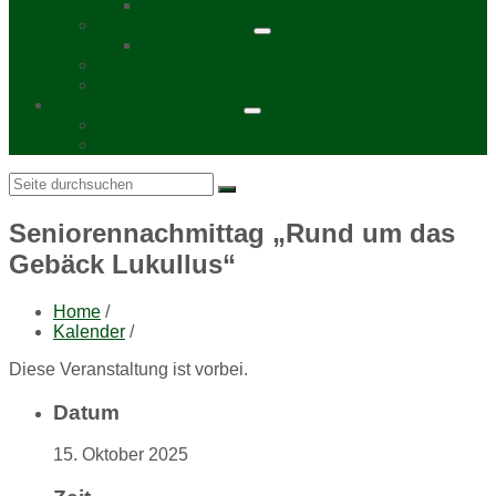
Chronik
Kurzporträt Wahren
Chronik
Kurzporträt Lindenthal
Stadtbezirksbeirat Nordwest
Bürgerzeitung „Viadukt“
Auslagestellen
Mediadaten 2026
Search:
Seniorennachmittag „Rund um das
Gebäck Lukullus“
Home
/
Kalender
/
Diese Veranstaltung ist vorbei.
Datum
15. Oktober 2025