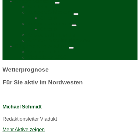
Unsere Stadtteile
Stadtplan
Kurzporträt Möckern
Chronik
Kurzporträt Wahren
Chronik
Kurzporträt Lindenthal
Stadtbezirksbeirat Nordwest
Bürgerzeitung „Viadukt“
Auslagestellen
Mediadaten 2026
Wetterprognose
Für Sie aktiv im Nordwesten
Michael Schmidt
Redaktionsleiter Viadukt
Mehr Aktive zeigen