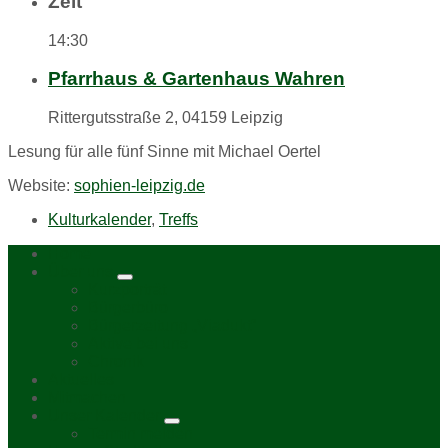
Zeit
14:30
Pfarrhaus & Gartenhaus Wahren
Rittergutsstraße 2, 04159 Leipzig
Lesung für alle fünf Sinne mit Michael Oertel
Website:
sophien-leipzig.de
Kulturkalender
,
Treffs
Home
Über uns
Kurzporträt
Bürgerbüro
Bürgerzeitung „Viadukt“
Aktive bei uns
Chronik
Aktuelles
Mitmachen
Unser Kalender
Termin melden