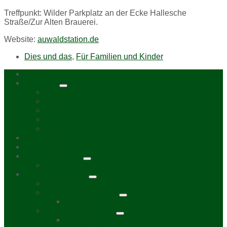
Treffpunkt: Wilder Parkplatz an der Ecke Hallesche
Straße/Zur Alten Brauerei.
Website:
auwaldstation.de
Dies und das
,
Für Familien und Kinder
Home
Über uns
Kurzporträt
Bürgerbüro
Bürgerzeitung „Viadukt“
Aktive bei uns
Chronik
Aktuelles
Mitmachen
Unser Kalender
Termin melden
Unsere Stadtteile
Stadtplan
Kurzporträt Möckern
Chronik
Kurzporträt Wahren
Chronik