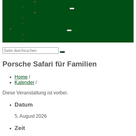
Chronik
Kurzporträt Wahren
Chronik
Kurzporträt Lindenthal
Stadtbezirksbeirat Nordwest
Bürgerzeitung „Viadukt“
Auslagestellen
Mediadaten 2026
Search:
Porsche Safari für Familien
Home
/
Kalender
/
Diese Veranstaltung ist vorbei.
Datum
5. August 2026
Zeit