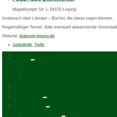
Magdeburger Str. 1, 04155 Leipzig
Austausch über Literatur – Bücher, die etwas sagen können.
Regelmäßiger Termin. Bitte eventuell abweichende Veranstalt
Website:
diakonie-leipzig.de
Selbsthilfe
,
Treffs
Home
Über uns
Kurzporträt
Bürgerbüro
Bürgerzeitung „Viadukt“
Aktive bei uns
Chronik
Aktuelles
Mitmachen
Unser Kalender
Termin melden
Unsere Stadtteile
Stadtplan
Kurzporträt Möckern