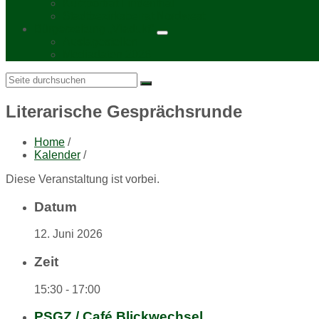
Kurzporträt Lindenthal
Stadtbezirksbeirat Nordwest
Bürgerzeitung „Viadukt“
Auslagestellen
Mediadaten 2026
Search:
Literarische Gesprächsrunde
Home
/
Kalender
/
Diese Veranstaltung ist vorbei.
Datum
12. Juni 2026
Zeit
15:30 - 17:00
PSGZ / Café Blickwechsel