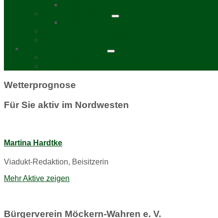
Chronik
Kurzporträt Wahren
Chronik
Kurzporträt Lindenthal
Stadtbezirksbeirat Nordwest
Bürgerzeitung „Viadukt“
Auslagestellen
Mediadaten 2026
Wetterprognose
Für Sie aktiv im Nordwesten
Martina Hardtke
Viadukt-Redaktion, Beisitzerin
Mehr Aktive zeigen
Bürgerverein Möckern-Wahren e. V.