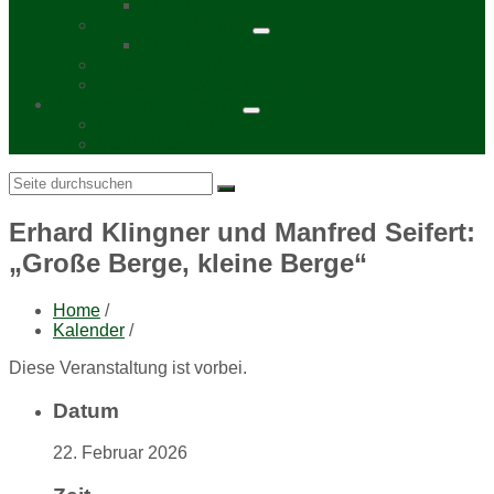
Chronik
Kurzporträt Wahren
Chronik
Kurzporträt Lindenthal
Stadtbezirksbeirat Nordwest
Bürgerzeitung „Viadukt“
Auslagestellen
Mediadaten 2026
Search:
Erhard Klingner und Manfred Seifert:
„Große Berge, kleine Berge“
Home
/
Kalender
/
Diese Veranstaltung ist vorbei.
Datum
22. Februar 2026