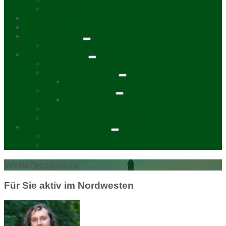
Chronik
Aktuelles
Mitmachen
Unser Kalender
Termin melden
Unsere Stadtteile
Stadtplan
Kurzporträt Möckern
Chronik
Kurzporträt Wahren
Chronik
Kurzporträt Lindenthal
Stadtbezirksbeirat Nordwest
Bürgerzeitung „Viadukt“
Auslagestellen
Mediadaten 2026
Wetterprognose
Für Sie aktiv im Nordwesten