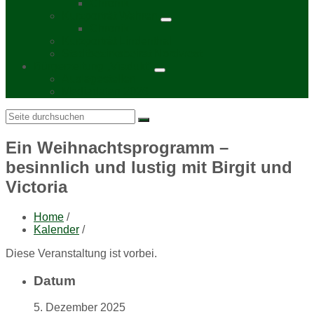
Chronik
Kurzporträt Wahren
Chronik
Kurzporträt Lindenthal
Stadtbezirksbeirat Nordwest
Bürgerzeitung „Viadukt“
Auslagestellen
Mediadaten 2026
Search:
Ein Weihnachtsprogramm –
besinnlich und lustig mit Birgit und
Victoria
Home
/
Kalender
/
Diese Veranstaltung ist vorbei.
Datum
5. Dezember 2025