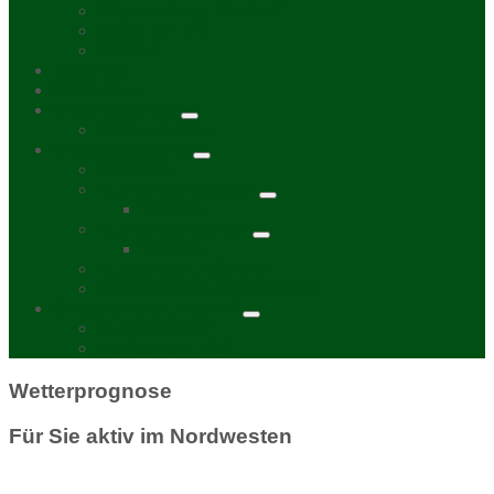
Bürgerzeitung „Viadukt“
Aktive bei uns
Chronik
Aktuelles
Mitmachen
Unser Kalender
Termin melden
Unsere Stadtteile
Stadtplan
Kurzporträt Möckern
Chronik
Kurzporträt Wahren
Chronik
Kurzporträt Lindenthal
Stadtbezirksbeirat Nordwest
Bürgerzeitung „Viadukt“
Auslagestellen
Mediadaten 2026
Wetterprognose
Für Sie aktiv im Nordwesten