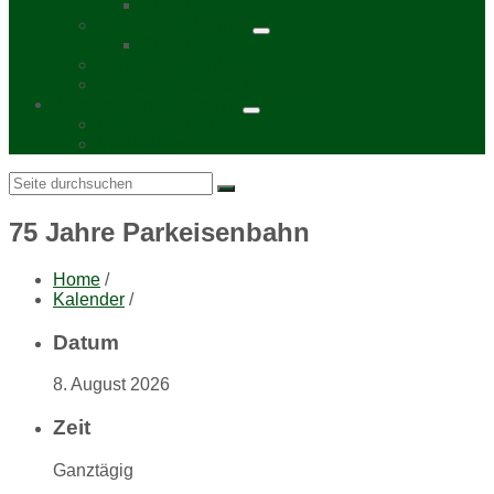
Chronik
Kurzporträt Wahren
Chronik
Kurzporträt Lindenthal
Stadtbezirksbeirat Nordwest
Bürgerzeitung „Viadukt“
Auslagestellen
Mediadaten 2026
Search:
75 Jahre Parkeisenbahn
Home
/
Kalender
/
Datum
8. August 2026
Zeit
Ganztägig