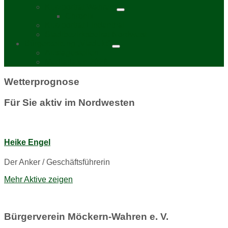
Kurzporträt Wahren
Chronik
Kurzporträt Lindenthal
Stadtbezirksbeirat Nordwest
Bürgerzeitung „Viadukt“
Auslagestellen
Mediadaten 2026
Wetterprognose
Für Sie aktiv im Nordwesten
Heike Engel
Der Anker / Geschäftsführerin
Mehr Aktive zeigen
Bürgerverein Möckern-Wahren e. V.