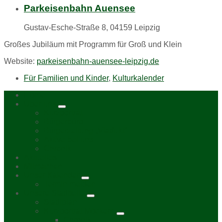
Parkeisenbahn Auensee
Gustav-Esche-Straße 8, 04159 Leipzig
Großes Jubiläum mit Programm für Groß und Klein
Website:
parkeisenbahn-auensee-leipzig.de
Für Familien und Kinder
,
Kulturkalender
Home
Über uns
Kurzporträt
Bürgerbüro
Bürgerzeitung „Viadukt“
Aktive bei uns
Chronik
Aktuelles
Mitmachen
Unser Kalender
Termin melden
Unsere Stadtteile
Stadtplan
Kurzporträt Möckern
Chronik