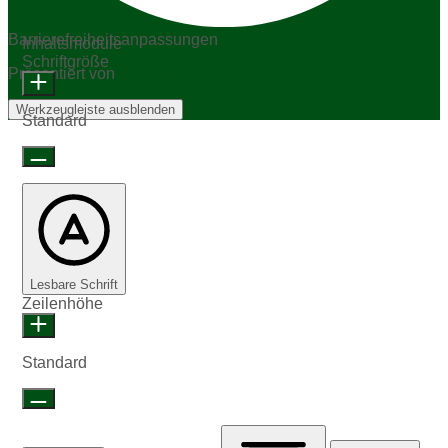
Barrierefreiheitsanpassungen
Inhaltsmodule
Schriftgröße
Präsentiert von
OneTap
Werkzeugleiste ausblenden
Standard
Lesbare Schrift
Zeilenhöhe
Standard