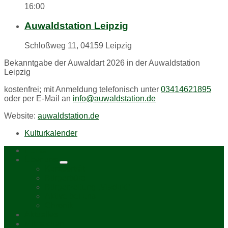
16:00
Auwaldstation Leipzig
Schloßweg 11, 04159 Leipzig
Bekanntgabe der Auwaldart 2026 in der Auwaldstation
Leipzig
kostenfrei; mit Anmeldung telefonisch unter
03414621895
oder per E-Mail an
info@auwaldstation.de
Website:
auwaldstation.de
Kulturkalender
Home
Über uns
Kurzporträt
Bürgerbüro
Bürgerzeitung „Viadukt“
Aktive bei uns
Chronik
Aktuelles
Mitmachen