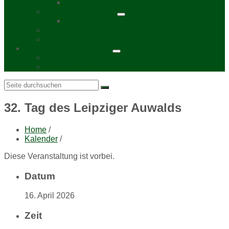
Chronik
Kurzporträt Wahren
Chronik
Kurzporträt Lindenthal
Stadtbezirksbeirat Nordwest
Bürgerzeitung „Viadukt“
Auslagestellen
Mediadaten 2026
Search:
32. Tag des Leipziger Auwalds
Home
/
Kalender
/
Diese Veranstaltung ist vorbei.
Datum
16. April 2026
Zeit