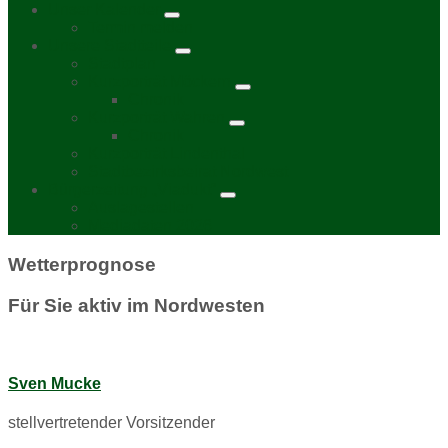
Unser Kalender
Termin melden
Unsere Stadtteile
Stadtplan
Kurzporträt Möckern
Chronik
Kurzporträt Wahren
Chronik
Kurzporträt Lindenthal
Stadtbezirksbeirat Nordwest
Bürgerzeitung „Viadukt“
Auslagestellen
Mediadaten 2026
Wetterprognose
Für Sie aktiv im Nordwesten
Sven Mucke
stellvertretender Vorsitzender