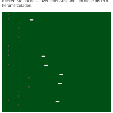
Klicken Sie auf das Cover einer Ausgabe, um diese als PDF
herunterzuladen.
Home
Über uns
Kurzporträt
Bürgerbüro
Bürgerzeitung „Viadukt“
Aktive bei uns
Chronik
Aktuelles
Mitmachen
Unser Kalender
Termin melden
Unsere Stadtteile
Stadtplan
Kurzporträt Möckern
Chronik
Kurzporträt Wahren
Chronik
Kurzporträt Lindenthal
Stadtbezirksbeirat Nordwest
Bürgerzeitung „Viadukt“
Auslagestellen
Mediadaten 2026