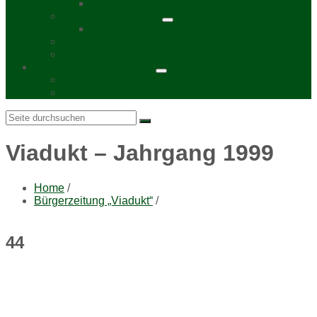
Chronik
Kurzporträt Wahren
Chronik
Kurzporträt Lindenthal
Stadtbezirksbeirat Nordwest
Bürgerzeitung „Viadukt“
Auslagestellen
Mediadaten 2026
Search:
Viadukt – Jahrgang 1999
Home
/
Bürgerzeitung „Viadukt“
/
44