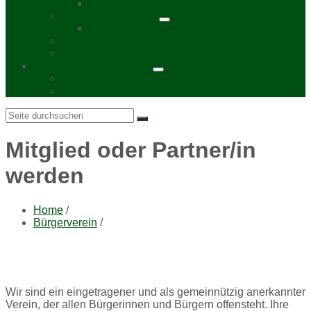
Chronik
Kurzporträt Wahren
Chronik
Kurzporträt Lindenthal
Stadtbezirksbeirat Nordwest
Bürgerzeitung „Viadukt“
Auslagestellen
Mediadaten 2026
Search:
Mitglied oder Partner/in
werden
Home
/
Bürgerverein
/
Wir sind ein eingetragener und als gemeinnützig anerkannter
Verein, der allen Bürgerinnen und Bürgern offensteht. Ihre