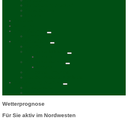
Bürgerbüro
Bürgerzeitung „Viadukt“
Aktive bei uns
Chronik
Aktuelles
Mitmachen
Unser Kalender
Termin melden
Unsere Stadtteile
Stadtplan
Kurzporträt Möckern
Chronik
Kurzporträt Wahren
Chronik
Kurzporträt Lindenthal
Stadtbezirksbeirat Nordwest
Bürgerzeitung „Viadukt“
Auslagestellen
Mediadaten 2026
Wetterprognose
Für Sie aktiv im Nordwesten