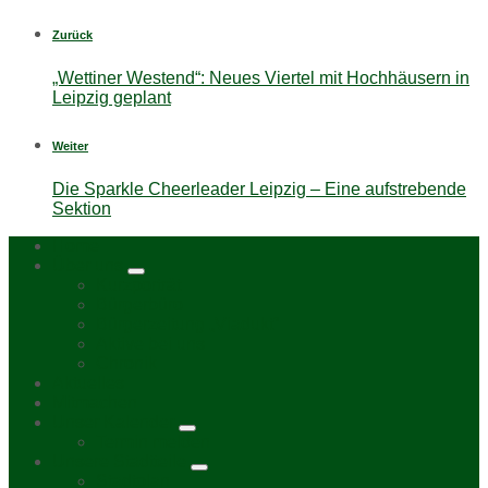
Zurück
„Wettiner Westend“: Neues Viertel mit Hochhäusern in
Leipzig geplant
Weiter
Die Sparkle Cheerleader Leipzig – Eine aufstrebende
Sektion
Home
Über uns
Kurzporträt
Bürgerbüro
Bürgerzeitung „Viadukt“
Aktive bei uns
Chronik
Aktuelles
Mitmachen
Unser Kalender
Termin melden
Unsere Stadtteile
Stadtplan