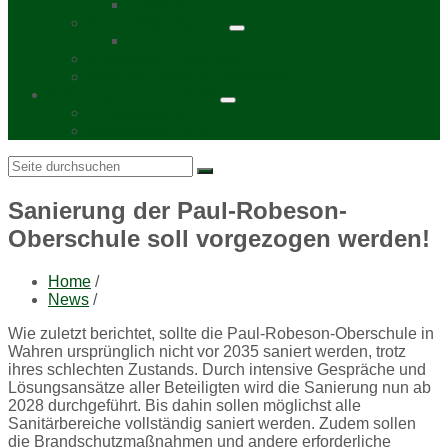
Chronik
Kurzporträt Wahren
Chronik
Kurzporträt Lindenthal
Stadtbezirksbeirat Nordwest
Bürgerzeitung „Viadukt“
Auslagestellen
Mediadaten 2026
Search:
Sanierung der Paul-Robeson-
Oberschule soll vorgezogen werden!
Home
/
News
/
Wie zuletzt berichtet, sollte die Paul-Robeson-Oberschule in
Wahren ursprünglich nicht vor 2035 saniert werden, trotz
ihres schlechten Zustands. Durch intensive Gespräche und
Lösungsansätze aller Beteiligten wird die Sanierung nun ab
2028 durchgeführt. Bis dahin sollen möglichst alle
Sanitärbereiche vollständig saniert werden. Zudem sollen
die Brandschutzmaßnahmen und andere erforderliche