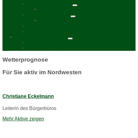
Kurzporträt Möckern
Chronik
Kurzporträt Wahren
Chronik
Kurzporträt Lindenthal
Stadtbezirksbeirat Nordwest
Bürgerzeitung „Viadukt“
Auslagestellen
Mediadaten 2026
Wetterprognose
Für Sie aktiv im Nordwesten
Christiane Eckelmann
Leiterin des Bürgerbüros
Mehr Aktive zeigen