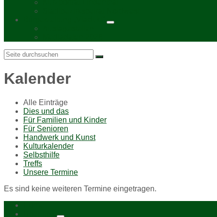
Kurzporträt Lindenthal
Stadtbezirksbeirat Nordwest
Bürgerzeitung „Viadukt“
Auslagestellen
Mediadaten 2026
Search:
Kalender
Alle Einträge
Dies und das
Für Familien und Kinder
Für Senioren
Handwerk und Kunst
Kulturkalender
Selbsthilfe
Treffs
Unsere Termine
Es sind keine weiteren Termine eingetragen.
Home
Über uns