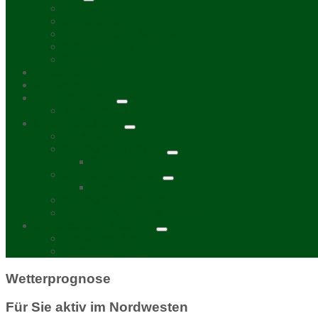
Kurzporträt
Bürgerbüro
Bürgerzeitung „Viadukt“
Aktive bei uns
Chronik
Aktuelles
Mitmachen
Unser Kalender
Termin melden
Unsere Stadtteile
Stadtplan
Kurzporträt Möckern
Chronik
Kurzporträt Wahren
Chronik
Kurzporträt Lindenthal
Stadtbezirksbeirat Nordwest
Bürgerzeitung „Viadukt“
Auslagestellen
Mediadaten 2026
Wetterprognose
Für Sie aktiv im Nordwesten