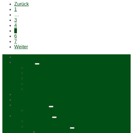
Posts
Zurück
navigation
1
…
3
4
5
6
7
Weiter
Home
Über uns
Kurzporträt
Bürgerbüro
Bürgerzeitung „Viadukt“
Aktive bei uns
Chronik
Aktuelles
Mitmachen
Unser Kalender
Termin melden
Unsere Stadtteile
Stadtplan
Kurzporträt Möckern
Chronik