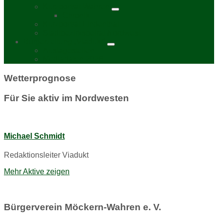
Kurzporträt Wahren
Chronik
Kurzporträt Lindenthal
Stadtbezirksbeirat Nordwest
Bürgerzeitung „Viadukt“
Auslagestellen
Mediadaten 2026
Wetterprognose
Für Sie aktiv im Nordwesten
Michael Schmidt
Redaktionsleiter Viadukt
Mehr Aktive zeigen
Bürgerverein Möckern-Wahren e. V.