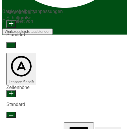
Barrierefreiheitsanpassungen
Inhaltsmodule
Schriftgröße
Präsentiert von
OneTap
Werkzeugleiste ausblenden
Standard
Lesbare Schrift
Zeilenhöhe
Standard