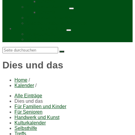
Chronik
Kurzporträt Wahren
Chronik
Kurzporträt Lindenthal
Stadtbezirksbeirat Nordwest
Bürgerzeitung „Viadukt“
Auslagestellen
Mediadaten 2026
Search:
Dies und das
Home
/
Kalender
/
Alle Einträge
Dies und das
Für Familien und Kinder
Für Senioren
Handwerk und Kunst
Kulturkalender
Selbsthilfe
Treffs